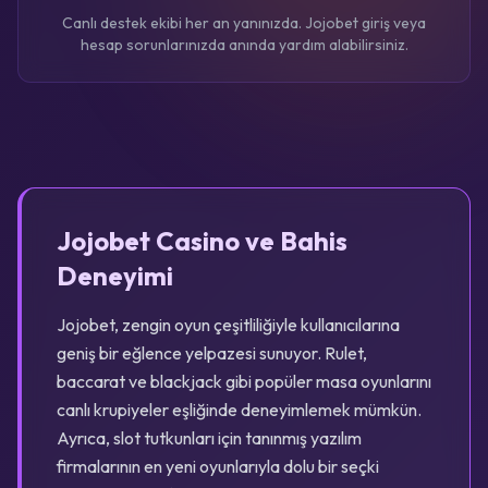
Canlı destek ekibi her an yanınızda. Jojobet giriş veya
hesap sorunlarınızda anında yardım alabilirsiniz.
Jojobet Casino ve Bahis
Deneyimi
Jojobet, zengin oyun çeşitliliğiyle kullanıcılarına
geniş bir eğlence yelpazesi sunuyor. Rulet,
baccarat ve blackjack gibi popüler masa oyunlarını
canlı krupiyeler eşliğinde deneyimlemek mümkün.
Ayrıca, slot tutkunları için tanınmış yazılım
firmalarının en yeni oyunlarıyla dolu bir seçki