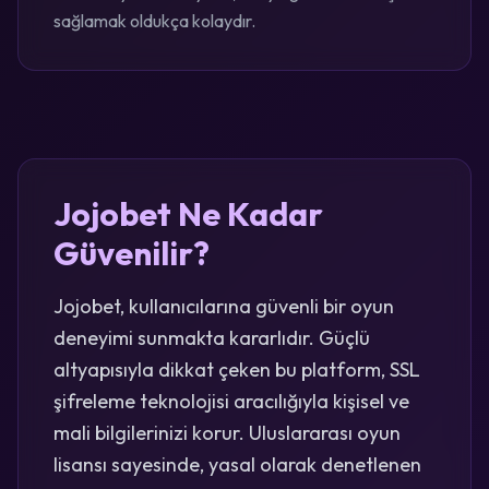
sağlamak oldukça kolaydır.
Jojobet Ne Kadar
Güvenilir?
Jojobet, kullanıcılarına güvenli bir oyun
deneyimi sunmakta kararlıdır. Güçlü
altyapısıyla dikkat çeken bu platform, SSL
şifreleme teknolojisi aracılığıyla kişisel ve
mali bilgilerinizi korur. Uluslararası oyun
lisansı sayesinde, yasal olarak denetlenen