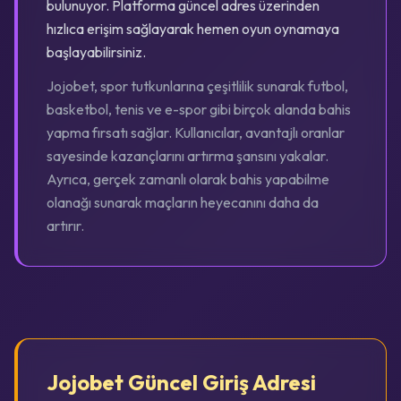
bulunuyor. Platforma güncel adres üzerinden
hızlıca erişim sağlayarak hemen oyun oynamaya
başlayabilirsiniz.
Jojobet, spor tutkunlarına çeşitlilik sunarak futbol,
basketbol, tenis ve e-spor gibi birçok alanda bahis
yapma fırsatı sağlar. Kullanıcılar, avantajlı oranlar
sayesinde kazançlarını artırma şansını yakalar.
Ayrıca, gerçek zamanlı olarak bahis yapabilme
olanağı sunarak maçların heyecanını daha da
artırır.
Jojobet Güncel Giriş Adresi