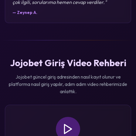
çok ilgili, sorularıma hemen cevap verdiler."
— Zeynep A.
Jojobet Giriş Video Rehberi
Jojobet güncel giriş adresinden nasıl kayıt olunur ve
platforma nasıl giriş yapılır, adım adım video rehberimizde
anlattık.