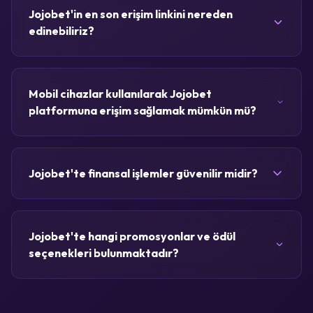
Jojobet'in en son erişim linkini nereden
edinebiliriz?
Mobil cihazlar kullanılarak Jojobet
platformuna erişim sağlamak mümkün mü?
Jojobet'te finansal işlemler güvenilir midir?
Jojobet'te hangi promosyonlar ve ödül
seçenekleri bulunmaktadır?