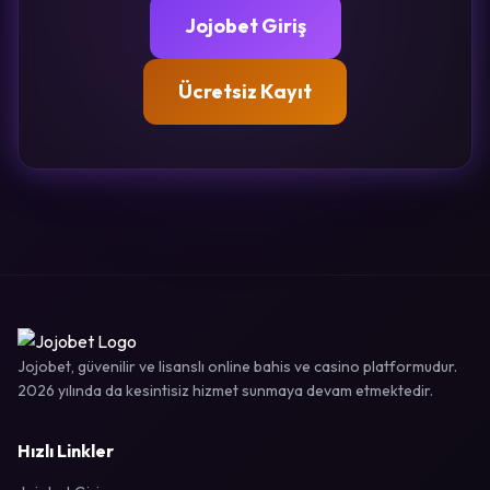
Jojobet Giriş
Ücretsiz Kayıt
Jojobet, güvenilir ve lisanslı online bahis ve casino platformudur.
2026 yılında da kesintisiz hizmet sunmaya devam etmektedir.
Hızlı Linkler