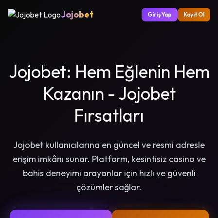
Jojobet
Giriş Yap
Kayıt Ol
Jojobet: Hem Eğlenin Hem
Kazanın - Jojobet
Fırsatları
Jojobet kullanıcılarına en güncel ve resmi adresle
erişim imkânı sunar. Platform, kesintisiz casino ve
bahis deneyimi arayanlar için hızlı ve güvenli
çözümler sağlar.