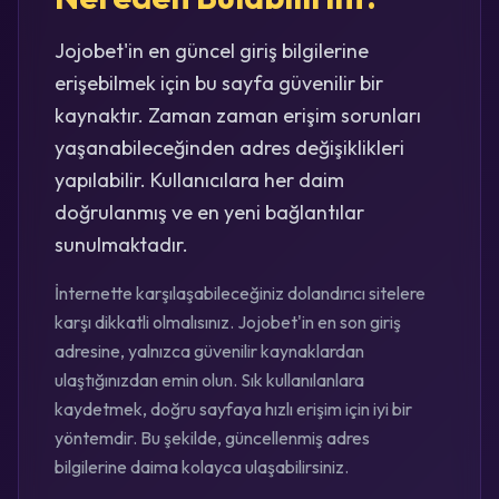
Jojobet'in en güncel giriş bilgilerine
erişebilmek için bu sayfa güvenilir bir
kaynaktır. Zaman zaman erişim sorunları
yaşanabileceğinden adres değişiklikleri
yapılabilir. Kullanıcılara her daim
doğrulanmış ve en yeni bağlantılar
sunulmaktadır.
İnternette karşılaşabileceğiniz dolandırıcı sitelere
karşı dikkatli olmalısınız. Jojobet'in en son giriş
adresine, yalnızca güvenilir kaynaklardan
ulaştığınızdan emin olun. Sık kullanılanlara
kaydetmek, doğru sayfaya hızlı erişim için iyi bir
yöntemdir. Bu şekilde, güncellenmiş adres
bilgilerine daima kolayca ulaşabilirsiniz.