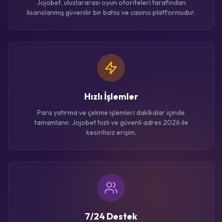
Jojobet, uluslararası oyun otoriteleri tarafından
lisanslanmış güvenilir bir bahis ve casino platformudur.
Hızlı İşlemler
Para yatırma ve çekme işlemleri dakikalar içinde
tamamlanır. Jojobet hızlı ve güvenli adres 2026 ile
kesintisiz erişim.
7/24 Destek