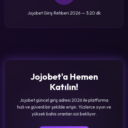
Jojobet Giriş Rehberi 2026 — 3:20 dk
Jojobet'a Hemen
Katılın!
Jojobet güncel giriş adresi 2026 ile platforma
hızlı ve güvenli bir şekilde erişin. Yüzlerce oyun ve
yüksek bahis oranları sizi bekliyor.