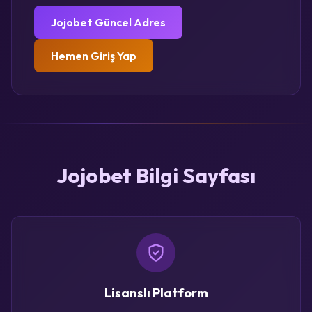
Jojobet Güncel Adres
Hemen Giriş Yap
Jojobet Bilgi Sayfası
Lisanslı Platform