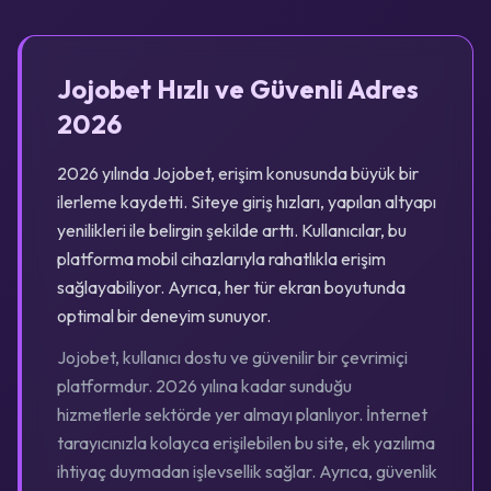
Jojobet Hızlı ve Güvenli Adres
2026
2026 yılında Jojobet, erişim konusunda büyük bir
ilerleme kaydetti. Siteye giriş hızları, yapılan altyapı
yenilikleri ile belirgin şekilde arttı. Kullanıcılar, bu
platforma mobil cihazlarıyla rahatlıkla erişim
sağlayabiliyor. Ayrıca, her tür ekran boyutunda
optimal bir deneyim sunuyor.
Jojobet, kullanıcı dostu ve güvenilir bir çevrimiçi
platformdur. 2026 yılına kadar sunduğu
hizmetlerle sektörde yer almayı planlıyor. İnternet
tarayıcınızla kolayca erişilebilen bu site, ek yazılıma
ihtiyaç duymadan işlevsellik sağlar. Ayrıca, güvenlik