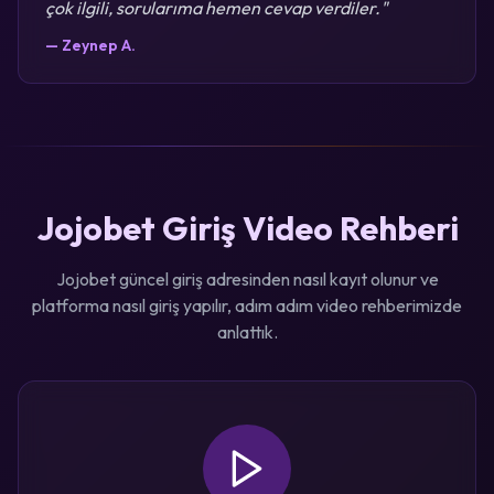
çok ilgili, sorularıma hemen cevap verdiler."
— Zeynep A.
Jojobet Giriş Video Rehberi
Jojobet güncel giriş adresinden nasıl kayıt olunur ve
platforma nasıl giriş yapılır, adım adım video rehberimizde
anlattık.