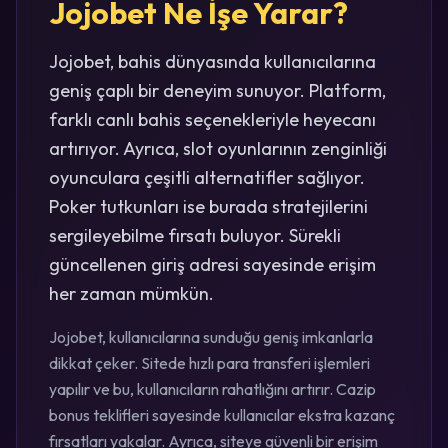
Jojobet Ne İşe Yarar?
Jojobet, bahis dünyasında kullanıcılarına
geniş çaplı bir deneyim sunuyor. Platform,
farklı canlı bahis seçenekleriyle heyecanı
artırıyor. Ayrıca, slot oyunlarının zenginliği
oyunculara çeşitli alternatifler sağlıyor.
Poker tutkunları ise burada stratejilerini
sergileyebilme fırsatı buluyor. Sürekli
güncellenen giriş adresi sayesinde erişim
her zaman mümkün.
Jojobet, kullanıcılarına sunduğu geniş imkanlarla
dikkat çeker. Sitede hızlı para transferi işlemleri
yapılır ve bu, kullanıcıların rahatlığını artırır. Cazip
bonus teklifleri sayesinde kullanıcılar ekstra kazanç
fırsatları yakalar. Ayrıca, siteye güvenli bir erişim