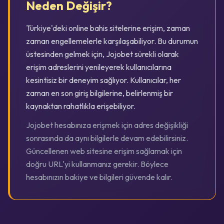
Neden Değişir?
Türkiye'deki online bahis sitelerine erişim, zaman
zaman engellemelerle karşılaşabiliyor. Bu durumun
üstesinden gelmek için, Jojobet sürekli olarak
erişim adreslerini yenileyerek kullanıcılarına
kesintisiz bir deneyim sağlıyor. Kullanıcılar, her
zaman en son giriş bilgilerine, belirlenmiş bir
kaynaktan rahatlıkla erişebiliyor.
Jojobet hesabınıza erişmek için adres değişikliği
sonrasında da aynı bilgilerle devam edebilirsiniz.
Güncellenen web sitesine erişim sağlamak için
doğru URL'yi kullanmanız gerekir. Böylece
hesabınızın bakiye ve bilgileri güvende kalır.