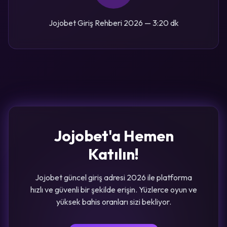
Jojobet Giriş Rehberi 2026 — 3:20 dk
Jojobet'a Hemen
Katılın!
Jojobet güncel giriş adresi 2026 ile platforma
hızlı ve güvenli bir şekilde erişin. Yüzlerce oyun ve
yüksek bahis oranları sizi bekliyor.