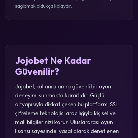
sağlamak oldukça kolaydır.
Jojobet Ne Kadar
Güvenilir?
Jojobet, kullanıcılarına güvenli bir oyun
deneyimi sunmakta kararlıdır. Güçlü
altyapısıyla dikkat çeken bu platform, SSL
şifreleme teknolojisi aracılığıyla kişisel ve
mali bilgilerinizi korur. Uluslararası oyun
lisansı sayesinde, yasal olarak denetlenen