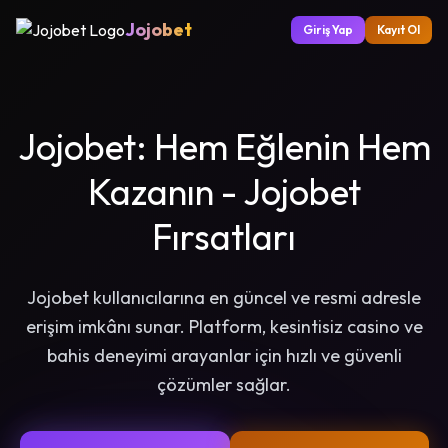
Jojobet
Giriş Yap
Kayıt Ol
Jojobet: Hem Eğlenin Hem
Kazanın - Jojobet
Fırsatları
Jojobet kullanıcılarına en güncel ve resmi adresle
erişim imkânı sunar. Platform, kesintisiz casino ve
bahis deneyimi arayanlar için hızlı ve güvenli
çözümler sağlar.