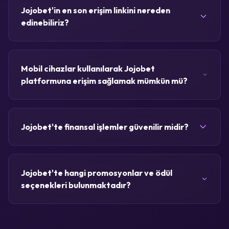
Jojobet'in en son erişim linkini nereden
edinebiliriz?
Mobil cihazlar kullanılarak Jojobet
platformuna erişim sağlamak mümkün mü?
Jojobet'te finansal işlemler güvenilir midir?
Jojobet'te hangi promosyonlar ve ödül
seçenekleri bulunmaktadır?