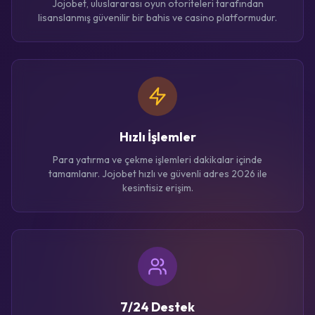
Jojobet, uluslararası oyun otoriteleri tarafından
lisanslanmış güvenilir bir bahis ve casino platformudur.
Hızlı İşlemler
Para yatırma ve çekme işlemleri dakikalar içinde
tamamlanır. Jojobet hızlı ve güvenli adres 2026 ile
kesintisiz erişim.
7/24 Destek