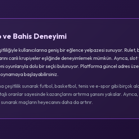
o ve Bahis Deneyimi
tliliğiyle kullanıcılarına geniş bir eğlence yelpazesi sunuyor. Rulet
rını canlı krupiyeler eşliğinde deneyimlemek mümkün. Ayrıca, slot t
eni oyunlarıyla dolu bir seçki bulunuyor. Platforma güncel adres üze
oynamaya başlayabilirsiniz.
a çeşitlilik sunarak futbol, basketbol, tenis ve e-spor gibi birçok a
ntajlı oranlar sayesinde kazançlarını artırma şansını yakalar. Ayrıc
sunarak maçların heyecanını daha da artırır.