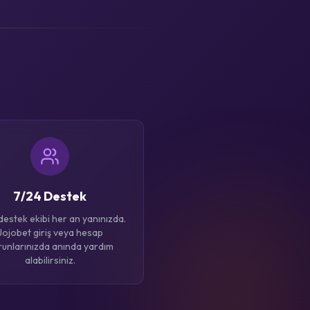
7/24 Destek
destek ekibi her an yanınızda.
Jojobet giriş veya hesap
runlarınızda anında yardım
alabilirsiniz.