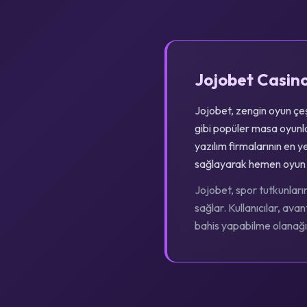
Jojobet Casin
Jojobet, zengin oyun çeşi
gibi popüler masa oyunla
yazılım firmalarının en y
sağlayarak hemen oyun 
Jojobet, spor tutkunların
sağlar. Kullanıcılar, ava
bahis yapabilme olanağı 