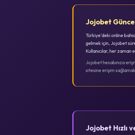
Jojobet Güncel
Türkiye'deki online bahi
gelmek için, Jojobet süre
Kullanıcılar, her zaman en
Jojobet hesabınıza erişm
sitesine erişim sağlamak
Jojobet Hızlı 