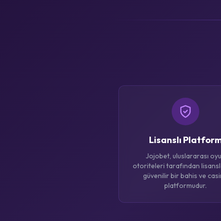
Lisanslı Platfor
Jojobet, uluslararası oy
otoriteleri tarafından lisans
güvenilir bir bahis ve cas
platformudur.