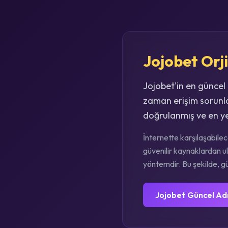
Jojobet Orj
Jojobet'in en güncel 
zaman erişim sorunlar
doğrulanmış ve en ye
İnternette karşılaşabilece
güvenilir kaynaklardan ul
yöntemdir. Bu şekilde, gü
Jojobet Güncel Ad