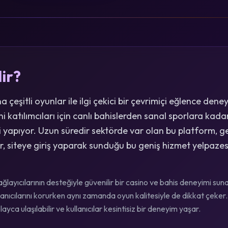
ir?
na çeşitli oyunlar ile ilgi çekici bir çevrimiçi eğlence de
 katılımcıları için canlı bahislerden sanal sporlara kada
i yapıyor. Uzun süredir sektörde var olan bu platform, g
er, siteye giriş yaparak sunduğu bu geniş hizmet yelpaze
 sağlayıcılarının desteğiyle güvenilir bir casino ve bahis deneyimi su
lanıcılarını korurken aynı zamanda oyun kalitesiyle de dikkat çeker
layca ulaşılabilir ve kullanıcılar kesintisiz bir deneyim yaşar.