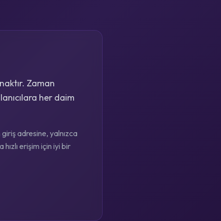
aynaktır. Zaman
llanıcılara her daim
n giriş adresine, yalnızca
zlı erişim için iyi bir