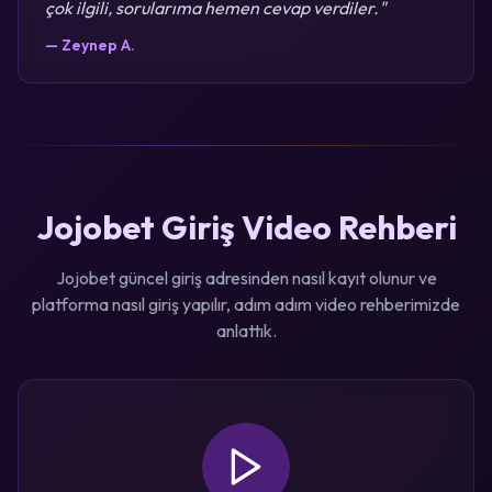
çok ilgili, sorularıma hemen cevap verdiler."
— Zeynep A.
Jojobet Giriş Video Rehberi
Jojobet güncel giriş adresinden nasıl kayıt olunur ve
platforma nasıl giriş yapılır, adım adım video rehberimizde
anlattık.