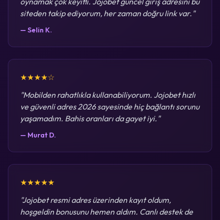
oynamak çok keyifli. Jojobet güncel giriş adresini bu
siteden takip ediyorum, her zaman doğru link var."
— Selin K.
★★★★☆
"Mobilden rahatlıkla kullanabiliyorum. Jojobet hızlı
ve güvenli adres 2026 sayesinde hiç bağlantı sorunu
yaşamadım. Bahis oranları da gayet iyi."
— Murat D.
★★★★★
"Jojobet resmi adres üzerinden kayıt oldum,
hoşgeldin bonusunu hemen aldım. Canlı destek de