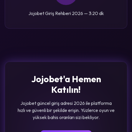
Jojobet Giriş Rehberi 2026 — 3:20 dk
Jojobet'a Hemen
Katılın!
Jojobet güncel giriş adresi 2026 ile platforma
hızlı ve güvenli bir şekilde erişin. Yüzlerce oyun ve
yüksek bahis oranları sizi bekliyor.