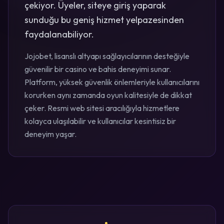
çekiyor. Üyeler, siteye giriş yaparak
sunduğu bu geniş hizmet yelpazesinden
faydalanabiliyor.
Jojobet, lisanslı altyapı sağlayıcılarının desteğiyle
güvenilir bir casino ve bahis deneyimi sunar.
Platform, yüksek güvenlik önlemleriyle kullanıcılarını
korurken aynı zamanda oyun kalitesiyle de dikkat
çeker. Resmi web sitesi aracılığıyla hizmetlere
kolayca ulaşılabilir ve kullanıcılar kesintisiz bir
deneyim yaşar.