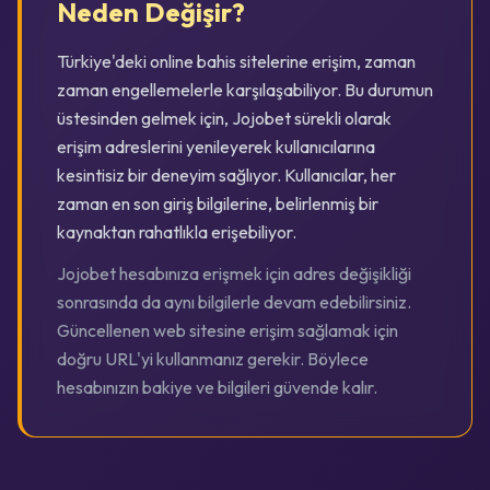
Neden Değişir?
Türkiye'deki online bahis sitelerine erişim, zaman
zaman engellemelerle karşılaşabiliyor. Bu durumun
üstesinden gelmek için, Jojobet sürekli olarak
erişim adreslerini yenileyerek kullanıcılarına
kesintisiz bir deneyim sağlıyor. Kullanıcılar, her
zaman en son giriş bilgilerine, belirlenmiş bir
kaynaktan rahatlıkla erişebiliyor.
Jojobet hesabınıza erişmek için adres değişikliği
sonrasında da aynı bilgilerle devam edebilirsiniz.
Güncellenen web sitesine erişim sağlamak için
doğru URL'yi kullanmanız gerekir. Böylece
hesabınızın bakiye ve bilgileri güvende kalır.