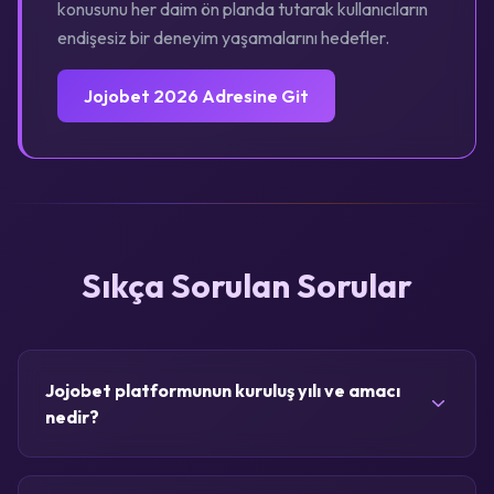
konusunu her daim ön planda tutarak kullanıcıların
endişesiz bir deneyim yaşamalarını hedefler.
Jojobet 2026 Adresine Git
Sıkça Sorulan Sorular
Jojobet platformunun kuruluş yılı ve amacı
nedir?