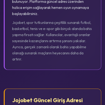
bulunuyor. Platforma güncel adres üzerinden
hızlıca erişim sağlayarak hemen oyun oynamaya
başlayabilirsiniz.
Jojobet, spor tutkunlarına çeşitlilik sunarak futbol,
basketbol, tenis ve e-spor gibi birçok alanda bahis
yapma fırsatı sağlar. Kullanıcılar, avantajlı oranlar
sayesinde kazançlarını artırma şansını yakalar.
Ayrıca, gerçek zamanlı olarak bahis yapabilme
olanağı sunarak maçların heyecanını daha da
artırır.
Jojobet Güncel Giriş Adresi