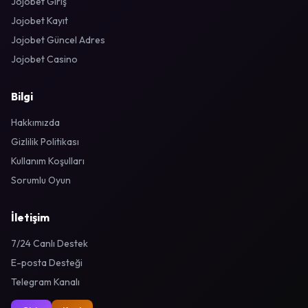
Jojobet Giriş
Jojobet Kayıt
Jojobet Güncel Adres
Jojobet Casino
Bilgi
Hakkımızda
Gizlilik Politikası
Kullanım Koşulları
Sorumlu Oyun
İletişim
7/24 Canlı Destek
E-posta Desteği
Telegram Kanalı