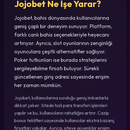
Jojobet Ne İşe Yarar?
Jojobet, bahis dünyasında kullanıcılarına
geniş çaplı bir deneyim sunuyor. Platform,
farklı canlı bahis seçenekleriyle heyecanı
artırıyor. Ayrıca, slot oyunlarının zenginliği
oyunculara çeşitli alternatifler sağlıyor.
Poker tutkunları ise burada stratejilerini
sergileyebilme fırsatı buluyor. Sürekli
güncellenen giriş adresi sayesinde erişim
her zaman mümkün.
Jojobet, kullanıcılarına sunduğu geniş imkanlarla
dikkat çeker. Sitede hızlı para transferi işlemleri
yapılır ve bu, kullanıcıların rahatlığını artırır. Cazip
bonus teklifleri sayesinde kullanıcılar ekstra kazanç
fırsatları yakalar. Ayrıca, siteye güvenli bir erişim