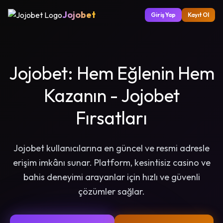
Jojobet
Giriş Yap
Kayıt Ol
Jojobet: Hem Eğlenin Hem
Kazanın - Jojobet
Fırsatları
Jojobet kullanıcılarına en güncel ve resmi adresle
erişim imkânı sunar. Platform, kesintisiz casino ve
bahis deneyimi arayanlar için hızlı ve güvenli
çözümler sağlar.