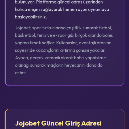
bulunuyor. Platforma güncel adres üzerinden
hızlıca erişim sağlayarak hemen oyun oynamaya
başlayabilirsiniz.
Jojobet, spor tutkunlarına çeşitlilik sunarak futbol,
basketbol, tenis ve e-spor gibi birçok alanda bahis
yapma fırsatı sağlar. Kullanıcılar, avantajlı oranlar
sayesinde kazançlarını artırma şansını yakalar.
Ayrıca, gerçek zamanlı olarak bahis yapabilme
olanağı sunarak maçların heyecanını daha da
artırır.
Jojobet Güncel Giriş Adresi