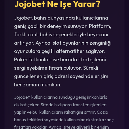
Jojobet Ne İşe Yarar?
Jojobet, bahis dünyasında kullanıcılarına
geniş çaplı bir deneyim sunuyor. Platform,
farklı canlı bahis seçenekleriyle heyecanı
artırıyor. Ayrıca, slot oyunlarının zenginliği
oyunculara çeşitli alternatifler sağlıyor.
Poker tutkunları ise burada stratejilerini
sergileyebilme fırsatı buluyor. Sürekli
güncellenen giriş adresi sayesinde erişim
her zaman mümkün.
Jojobet, kullanıcılarına sunduğu geniş imkanlarla
dikkat çeker. Sitede hızlı para transferi işlemleri
yapılır ve bu, kullanıcıların rahatlığını artırır. Cazip
bonus teklifleri sayesinde kullanıcılar ekstra kazanç
fırsatları yakalar. Ayrıca, siteye güvenli bir erişim