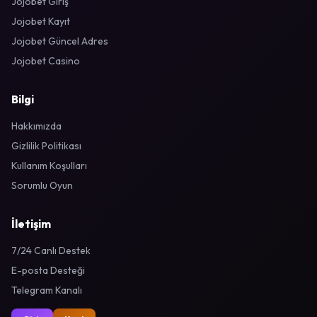
Jojobet Giriş
Jojobet Kayıt
Jojobet Güncel Adres
Jojobet Casino
Bilgi
Hakkımızda
Gizlilik Politikası
Kullanım Koşulları
Sorumlu Oyun
İletişim
7/24 Canlı Destek
E-posta Desteği
Telegram Kanalı