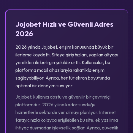
Jojobet Hızlı ve Güvenli Adres
2026
2026 yılında Jojobet, erişim konusunda büyük bir
ilerleme kaydetti. Siteye giriş hızları, yapılan altyapı
yenilikleri ile belirgin şekilde arttı. Kullanıcılar, bu
platforma mobil cihazlarıyla rahatlıkla erişim
sağlayabiliyor. Ayrıca, her tür ekran boyutunda
optimal bir deneyim sunuyor.
Jojobet, kullanıcı dostu ve güvenilir bir çevrimiçi
platformdur. 2026 yılına kadar sunduğu
hizmetlerle sektörde yer almayı planlıyor. İnternet
tarayıcınızla kolayca erişilebilen bu site, ek yazılıma
ihtiyaç duymadan işlevsellik sağlar. Ayrıca, güvenlik