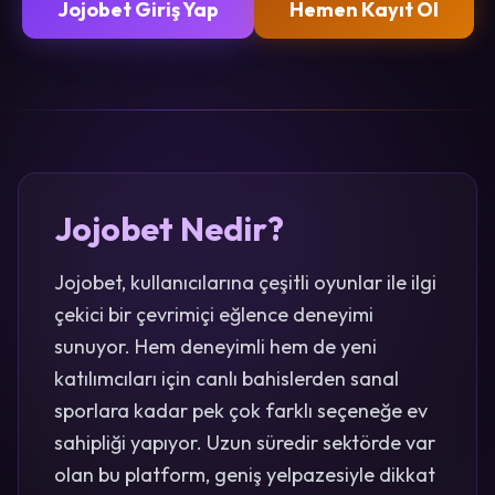
Jojobet Giriş Yap
Hemen Kayıt Ol
Jojobet Nedir?
Jojobet, kullanıcılarına çeşitli oyunlar ile ilgi
çekici bir çevrimiçi eğlence deneyimi
sunuyor. Hem deneyimli hem de yeni
katılımcıları için canlı bahislerden sanal
sporlara kadar pek çok farklı seçeneğe ev
sahipliği yapıyor. Uzun süredir sektörde var
olan bu platform, geniş yelpazesiyle dikkat