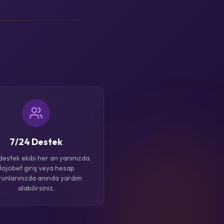
7/24 Destek
destek ekibi her an yanınızda.
Jojobet giriş veya hesap
runlarınızda anında yardım
alabilirsiniz.