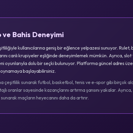
o ve Bahis Deneyimi
tliliğiyle kullanıcılarına geniş bir eğlence yelpazesi sunuyor. Rulet
rını canlı krupiyeler eşliğinde deneyimlemek mümkün. Ayrıca, slot t
eni oyunlarıyla dolu bir seçki bulunuyor. Platforma güncel adres üze
oynamaya başlayabilirsiniz.
a çeşitlilik sunarak futbol, basketbol, tenis ve e-spor gibi birçok a
ntajlı oranlar sayesinde kazançlarını artırma şansını yakalar. Ayrıc
sunarak maçların heyecanını daha da artırır.