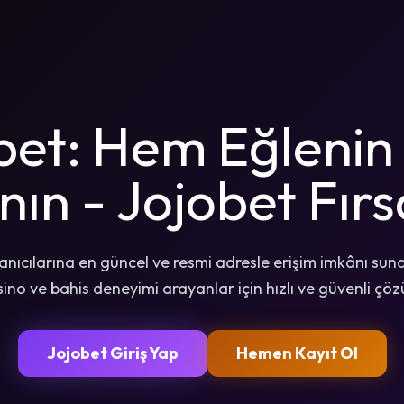
bet: Hem Eğleni
ın - Jojobet Fırs
anıcılarına en güncel ve resmi adresle erişim imkânı sun
sino ve bahis deneyimi arayanlar için hızlı ve güvenli çö
Jojobet Giriş Yap
Hemen Kayıt Ol