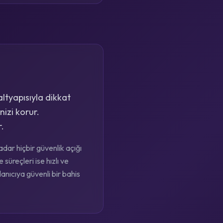
altyapısıyla dikkat
nizi korur.
r.
adar hiçbir güvenlik açığı
süreçleri ise hızlı ve
anıcıya güvenli bir bahis