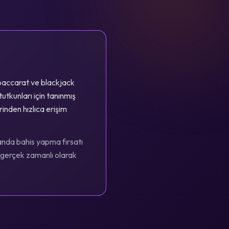
, baccarat ve blackjack
utkunları için tanınmış
rinden hızlıca erişim
landa bahis yapma fırsatı
a, gerçek zamanlı olarak