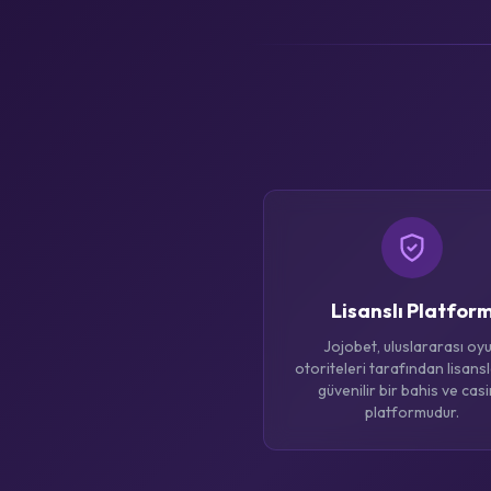
Lisanslı Platfor
Jojobet, uluslararası oy
otoriteleri tarafından lisans
güvenilir bir bahis ve cas
platformudur.