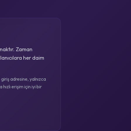
aynaktır. Zaman
llanıcılara her daim
n giriş adresine, yalnızca
zlı erişim için iyi bir