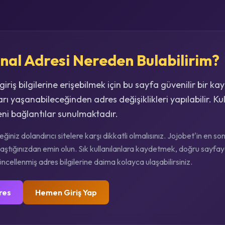
inal Adresi Nereden Bulabilirim?
giriş bilgilerine erişebilmek için bu sayfa güvenilir bir k
ı yaşanabileceğinden adres değişiklikleri yapılabilir. Ku
ni bağlantılar sunulmaktadır.
ğiniz dolandırıcı sitelere karşı dikkatli olmalısınız. Jojobet'in en so
aştığınızdan emin olun. Sık kullanılanlara kaydetmek, doğru sayfaya hı
ncellenmiş adres bilgilerine daima kolayca ulaşabilirsiniz.
res
Hemen Giriş Yap