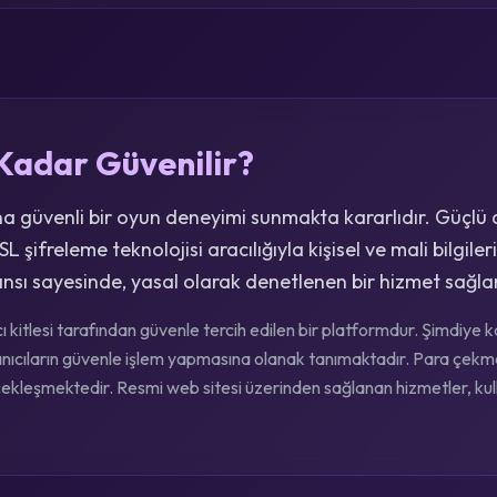
Kadar Güvenilir?
ına güvenli bir oyun deneyimi sunmakta kararlıdır. Güçlü 
 şifreleme teknolojisi aracılığıyla kişisel ve mali bilgileri
ansı sayesinde, yasal olarak denetlenen bir hizmet sağla
cı kitlesi tarafından güvenle tercih edilen bir platformdur. Şimdiye k
lanıcıların güvenle işlem yapmasına olanak tanımaktadır. Para çekme 
çekleşmektedir. Resmi web sitesi üzerinden sağlanan hizmetler, kull