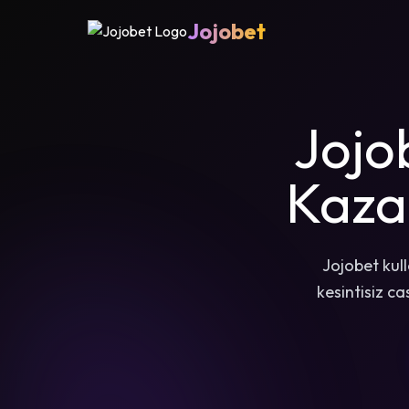
Jojobet
Jojo
Kazan
Jojobet kull
kesintisiz ca