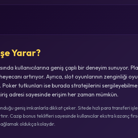
İşe Yarar?
ında kullanıcılarına geniş çaplı bir deneyim sunuyor. Pla
heyecanı artırıyor. Ayrıca, slot oyunlarının zenginliği oyu
. Poker tutkunları ise burada stratejilerini sergileyebilme 
giriş adresi sayesinde erişim her zaman mümkün.
unduğu geniş imkanlarla dikkat çeker. Sitede hızlı para transferi işle
artırır. Cazip bonus teklifleri sayesinde kullanıcılar ekstra kazanç fır
 sağlamak oldukça kolaydır.