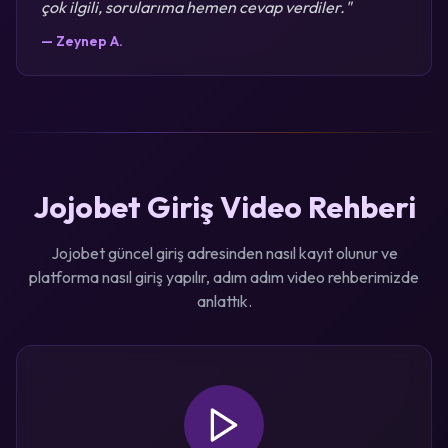
çok ilgili, sorularıma hemen cevap verdiler."
— Zeynep A.
Jojobet Giriş Video Rehberi
Jojobet güncel giriş adresinden nasıl kayıt olunur ve
platforma nasıl giriş yapılır, adım adım video rehberimizde
anlattık.