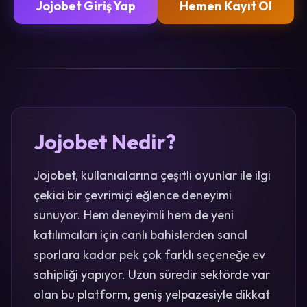
Jojobet Giriş Yap
Hemen Kayıt Ol
Jojobet Nedir?
Jojobet, kullanıcılarına çeşitli oyunlar ile ilgi
çekici bir çevrimiçi eğlence deneyimi
sunuyor. Hem deneyimli hem de yeni
katılımcıları için canlı bahislerden sanal
sporlara kadar pek çok farklı seçeneğe ev
sahipliği yapıyor. Uzun süredir sektörde var
olan bu platform, geniş yelpazesiyle dikkat