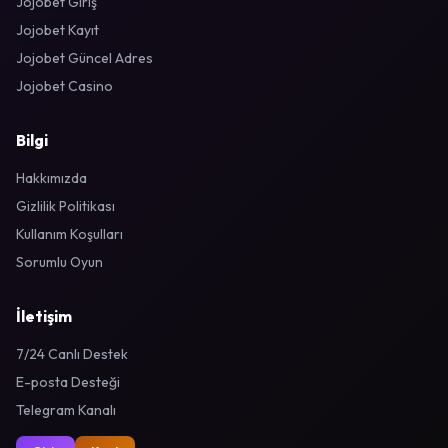
Jojobet Giriş
Jojobet Kayıt
Jojobet Güncel Adres
Jojobet Casino
Bilgi
Hakkımızda
Gizlilik Politikası
Kullanım Koşulları
Sorumlu Oyun
İletişim
7/24 Canlı Destek
E-posta Desteği
Telegram Kanalı