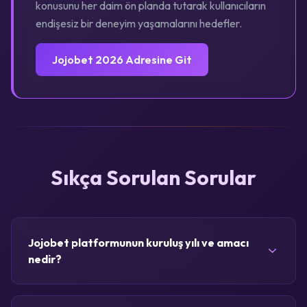
konusunu her daim ön planda tutarak kullanıcıların
endişesiz bir deneyim yaşamalarını hedefler.
Jojobet 2026 Adresine Git
Sıkça Sorulan Sorular
Jojobet platformunun kuruluş yılı ve amacı
nedir?