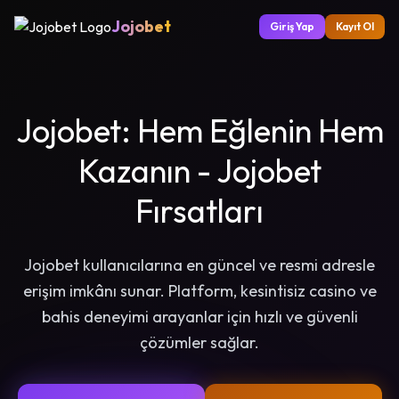
Jojobet
Giriş Yap
Kayıt Ol
Jojobet: Hem Eğlenin Hem
Kazanın - Jojobet
Fırsatları
Jojobet kullanıcılarına en güncel ve resmi adresle
erişim imkânı sunar. Platform, kesintisiz casino ve
bahis deneyimi arayanlar için hızlı ve güvenli
çözümler sağlar.