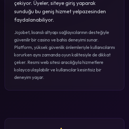
çekiyor. Üyeler, siteye giriş yaparak
sunduğu bu geniş hizmet yelpazesinden
faydalanabiliyor.
Jojobet, lisanslı altyapı sağlayıcılarının desteğiyle
güvenilir bir casino ve bahis deneyimi sunar.
Platform, yüksek güvenlik önlemleriyle kullanıcılarını
korurken aynı zamanda oyun kalitesiyle de dikkat
çeker. Resmi web sitesi aracılığıyla hizmetlere
kolayca ulaşılabilir ve kullanıcılar kesintisiz bir
deneyim yaşar.