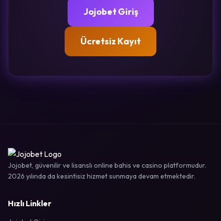
Jojobet Giriş
Ücretsiz Kayıt
Jojobet, güvenilir ve lisanslı online bahis ve casino platformudur.
2026 yılında da kesintisiz hizmet sunmaya devam etmektedir.
Hızlı Linkler