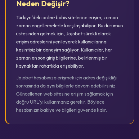
Neden Değişir?
Türkiye'deki online bahis sitelerine erişim, zaman
zaman engellemelerle karşılaşabiliyor. Bu durumun
üstesinden gelmek için, Jojobet sürekli olarak
erişim adreslerini yenileyerek kullanıcılarına
kesintisiz bir deneyim sağlıyor. Kullanıcılar, her
zaman en son giriş bilgilerine, belirlenmiş bir
kaynaktan rahatlıkla erişebiliyor.
Jojobet hesabınıza erişmek için adres değişikliği
sonrasında da aynı bilgilerle devam edebilirsiniz.
Güncellenen web sitesine erişim sağlamak için
doğru URL'yi kullanmanız gerekir. Böylece
hesabınızın bakiye ve bilgileri güvende kalır.