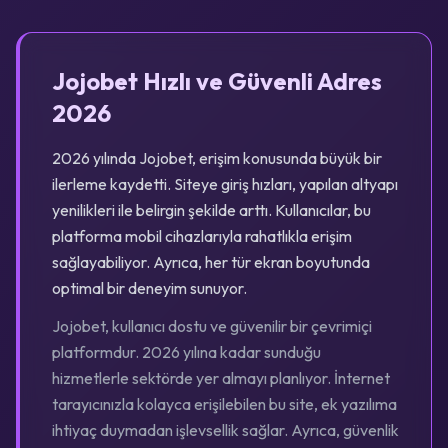
Jojobet Hızlı ve Güvenli Adres
2026
2026 yılında Jojobet, erişim konusunda büyük bir
ilerleme kaydetti. Siteye giriş hızları, yapılan altyapı
yenilikleri ile belirgin şekilde arttı. Kullanıcılar, bu
platforma mobil cihazlarıyla rahatlıkla erişim
sağlayabiliyor. Ayrıca, her tür ekran boyutunda
optimal bir deneyim sunuyor.
Jojobet, kullanıcı dostu ve güvenilir bir çevrimiçi
platformdur. 2026 yılına kadar sunduğu
hizmetlerle sektörde yer almayı planlıyor. İnternet
tarayıcınızla kolayca erişilebilen bu site, ek yazılıma
ihtiyaç duymadan işlevsellik sağlar. Ayrıca, güvenlik