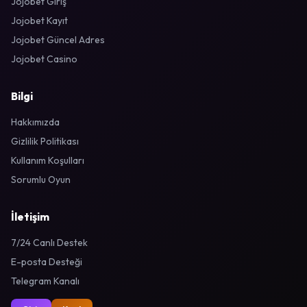
Jojobet Giriş
Jojobet Kayıt
Jojobet Güncel Adres
Jojobet Casino
Bilgi
Hakkımızda
Gizlilik Politikası
Kullanım Koşulları
Sorumlu Oyun
İletişim
7/24 Canlı Destek
E-posta Desteği
Telegram Kanalı