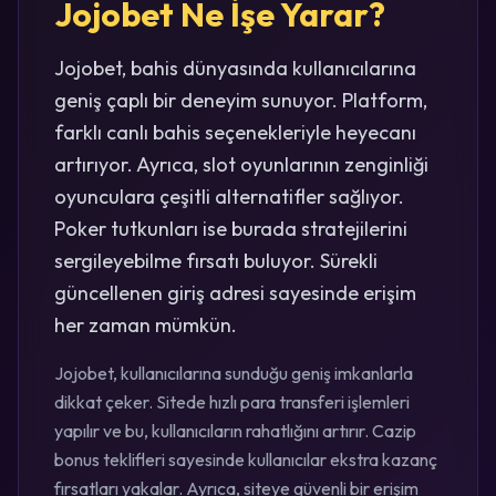
Jojobet Ne İşe Yarar?
Jojobet, bahis dünyasında kullanıcılarına
geniş çaplı bir deneyim sunuyor. Platform,
farklı canlı bahis seçenekleriyle heyecanı
artırıyor. Ayrıca, slot oyunlarının zenginliği
oyunculara çeşitli alternatifler sağlıyor.
Poker tutkunları ise burada stratejilerini
sergileyebilme fırsatı buluyor. Sürekli
güncellenen giriş adresi sayesinde erişim
her zaman mümkün.
Jojobet, kullanıcılarına sunduğu geniş imkanlarla
dikkat çeker. Sitede hızlı para transferi işlemleri
yapılır ve bu, kullanıcıların rahatlığını artırır. Cazip
bonus teklifleri sayesinde kullanıcılar ekstra kazanç
fırsatları yakalar. Ayrıca, siteye güvenli bir erişim