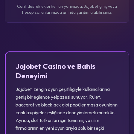
Canlı destek ekibi her an yanınızda. Jojobet giriş veya
hesap sorunlarınızda anında yardım alabilirsiniz.
Jojobet Casino ve Bahis
Deneyimi
Jojobet, zengin oyun çeşitliliğiyle kullanıcılarına
geniş bir eğlence yelpazesi sunuyor. Rulet,
baccarat ve blackjack gibi popüler masa oyunlarını
canlı krupiyeler eşliğinde deneyimlemek mümkün.
Ayrıca, slot tutkunları için tanınmış yazılım
firmalarının en yeni oyunlarıyla dolu bir seçki