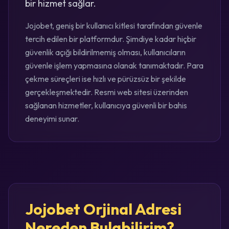
bir hizmet sağlar.
Jojobet, geniş bir kullanıcı kitlesi tarafından güvenle
tercih edilen bir platformdur. Şimdiye kadar hiçbir
güvenlik açığı bildirilmemiş olması, kullanıcıların
güvenle işlem yapmasına olanak tanımaktadır. Para
çekme süreçleri ise hızlı ve pürüzsüz bir şekilde
gerçekleşmektedir. Resmi web sitesi üzerinden
sağlanan hizmetler, kullanıcıya güvenli bir bahis
deneyimi sunar.
Jojobet Orjinal Adresi
Nereden Bulabilirim?