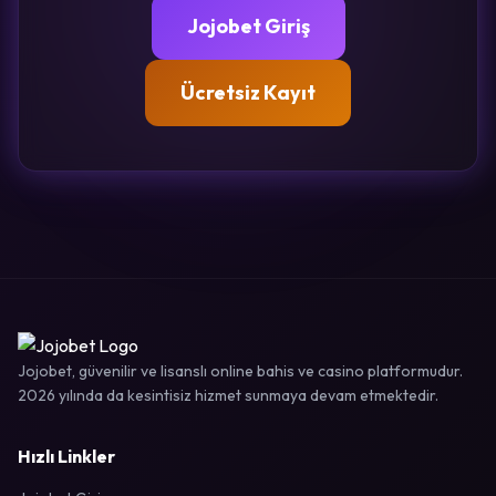
Jojobet Giriş
Ücretsiz Kayıt
Jojobet, güvenilir ve lisanslı online bahis ve casino platformudur.
2026 yılında da kesintisiz hizmet sunmaya devam etmektedir.
Hızlı Linkler