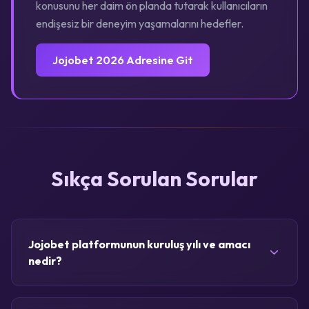
konusunu her daim ön planda tutarak kullanıcıların
endişesiz bir deneyim yaşamalarını hedefler.
Jojobet 2026 Adresine Git
Sıkça Sorulan Sorular
Jojobet platformunun kuruluş yılı ve amacı
nedir?