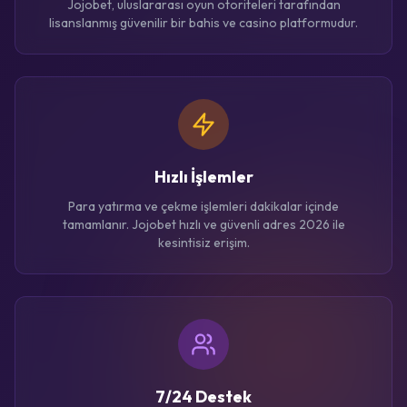
Jojobet, uluslararası oyun otoriteleri tarafından
lisanslanmış güvenilir bir bahis ve casino platformudur.
Hızlı İşlemler
Para yatırma ve çekme işlemleri dakikalar içinde
tamamlanır. Jojobet hızlı ve güvenli adres 2026 ile
kesintisiz erişim.
7/24 Destek