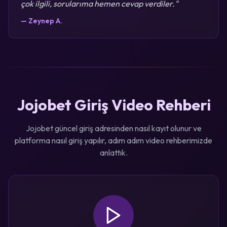
çok ilgili, sorularıma hemen cevap verdiler."
— Zeynep A.
Jojobet Giriş Video Rehberi
Jojobet güncel giriş adresinden nasıl kayıt olunur ve
platforma nasıl giriş yapılır, adım adım video rehberimizde
anlattık.